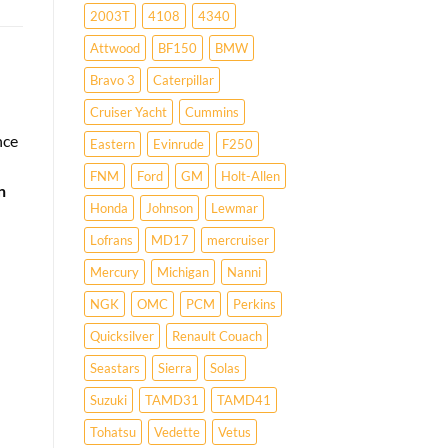
2003T
4108
4340
Attwood
BF150
BMW
Bravo 3
Caterpillar
Cruiser Yacht
Cummins
nce
Eastern
Evinrude
F250
FNM
Ford
GM
Holt-Allen
n
Honda
Johnson
Lewmar
Lofrans
MD17
mercruiser
Mercury
Michigan
Nanni
NGK
OMC
PCM
Perkins
Quicksilver
Renault Couach
Seastars
Sierra
Solas
Suzuki
TAMD31
TAMD41
Tohatsu
Vedette
Vetus