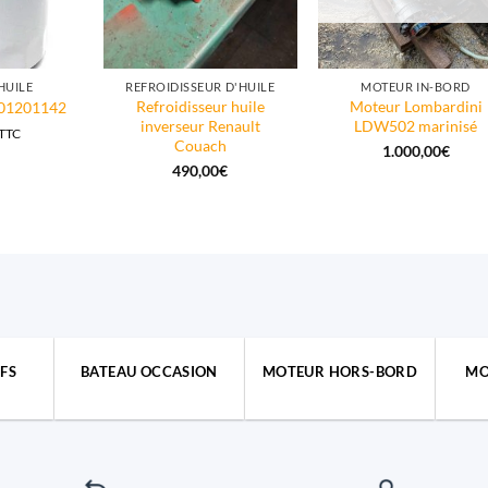
 HUILE
REFROIDISSEUR D'HUILE
MOTEUR IN-BORD
Refroidisseur huile
Moteur Lombardini
 901201142
inverseur Renault
LDW502 marinisé
TTC
Couach
1.000,00
€
490,00
€
FS
BATEAU OCCASION
MOTEUR HORS-BORD
MO