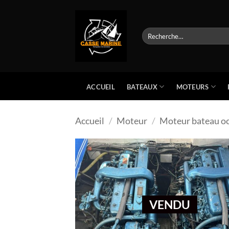
Passer
au
contenu
Recherche
pour :
BATEAUX
MOTEURS
ACCUEIL
Accueil
/
Moteur
/
Moteur bateau o
VENDU