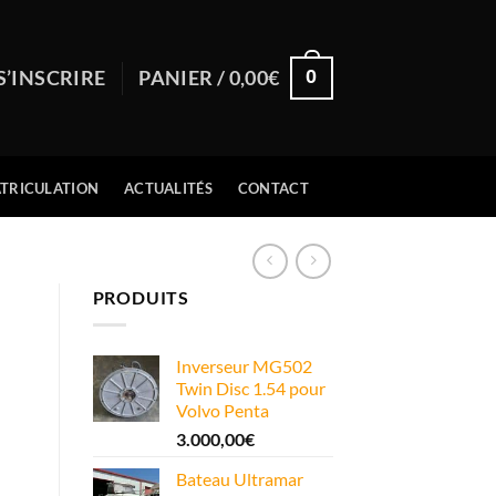
0
S’INSCRIRE
PANIER /
0,00
€
TRICULATION
ACTUALITÉS
CONTACT
PRODUITS
Inverseur MG502
Twin Disc 1.54 pour
Volvo Penta
3.000,00
€
Bateau Ultramar