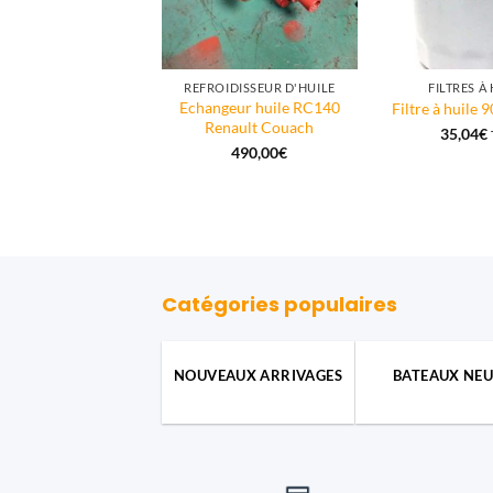
OTEUR IN-BORD
REFROIDISSEUR D'HUILE
FILTRES À
Echangeur huile RC140
lt couach RC90 DS
Filtre à huile
Renault Couach
3.500,00
€
35,04
€
490,00
€
Catégories populaires
NOUVEAUX ARRIVAGES
BATEAUX NEU