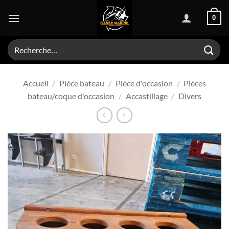
Passer
0
au
contenu
Recherche
pour :
Accueil
/
Pièce bateau
/
Pièce d'occasion
/
Pièces
bateau/coque d'occasion
/
Accastillage
/
Divers