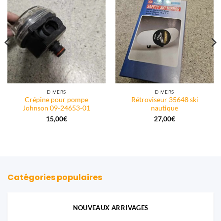
DIVERS
DIVERS
Crépine pour pompe
Rétroviseur 35648 ski
Johnson 09-24653-01
nautique
15,00
€
27,00
€
Catégories populaires
NOUVEAUX ARRIVAGES