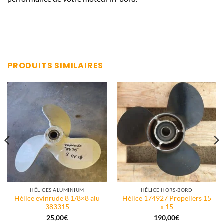
PRODUITS SIMILAIRES
HÉLICES ALUMINIUM
HÉLICE HORS-BORD
Hélice evinrude 8 1/8×8 alu
Hélice 174927 Propellers 15
383315
x 15
25,00
€
190,00
€