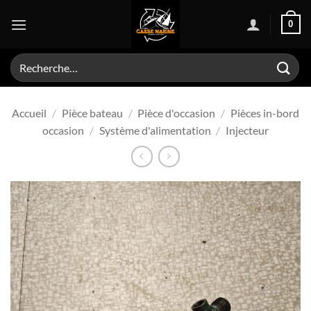
Passer
0
au
contenu
Recherche
pour :
Accueil
/
Pièce bateau
/
Pièce d'occasion
/
Pièces in-bord
occasion
/
Système d'alimentation
/
Injecteur