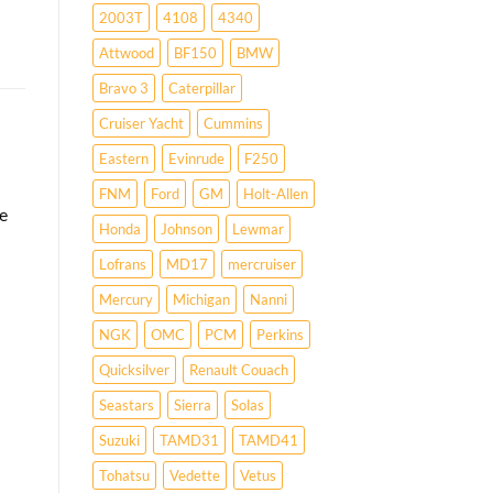
2003T
4108
4340
Attwood
BF150
BMW
Bravo 3
Caterpillar
Cruiser Yacht
Cummins
Eastern
Evinrude
F250
FNM
Ford
GM
Holt-Allen
re
Honda
Johnson
Lewmar
Lofrans
MD17
mercruiser
Mercury
Michigan
Nanni
NGK
OMC
PCM
Perkins
Quicksilver
Renault Couach
Seastars
Sierra
Solas
Suzuki
TAMD31
TAMD41
Tohatsu
Vedette
Vetus