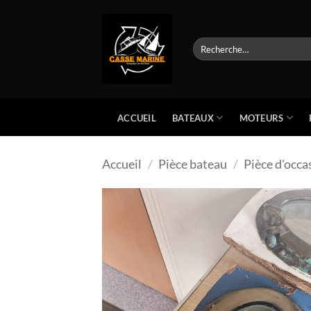
Passer
au
contenu
Recherche
pour :
BATEAUX
MOTEURS
ACCUEIL
Accueil
/
Pièce bateau
/
Pièce d'occa