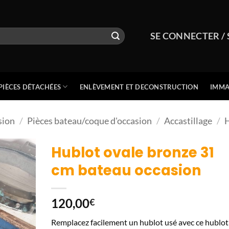
SE CONNECTER / 
PIÈCES DÉTACHÉES
ENLÈVEMENT ET DECONSTRUCTION
IMMA
sion
/
Pièces bateau/coque d'occasion
/
Accastillage
/
Hublot ovale bronze 31
cm bateau occasion
120,00
€
Remplacez facilement un hublot usé avec ce hublot