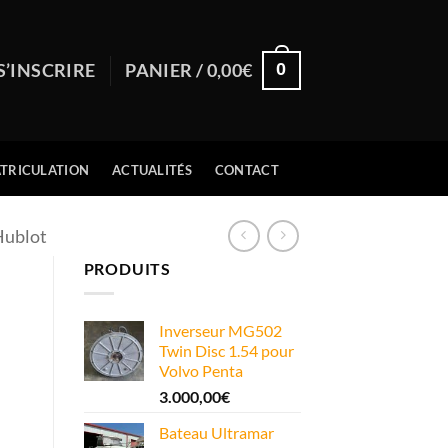
0
S’INSCRIRE
PANIER /
0,00
€
TRICULATION
ACTUALITÉS
CONTACT
Hublot
PRODUITS
Inverseur MG502
Twin Disc 1.54 pour
Volvo Penta
3.000,00
€
Bateau Ultramar