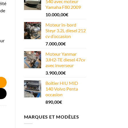
540 avec moteur
éité
Yamaha F80 2009
 de
10.000,00
€
Moteur in-bord
Steyr 3.2L diesel 212
cv d’occasion
our
7.000,00
€
Moteur Yanmar
3JH2-TE diesel 47cv
avec inverseur
3.900,00
€
Boîtier HIU MID
140 Volvo Penta
occasion
890,00
€
MARQUES ET MODÈLES