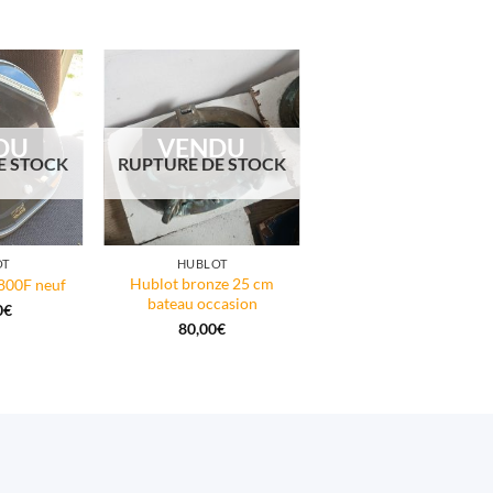
DU
VENDU
E STOCK
RUPTURE DE STOCK
OT
HUBLOT
Hublot bronze 25 cm
800F neuf
bateau occasion
0
€
80,00
€