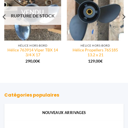
VENDU
RUPTURE DE STOCK
HÉLICE HORS-BORD
HÉLICE HORS-BORD
Hélice 763914 Viper TBX 14
Hélice Propellers 765185
3/4 X 17
13.2 x 21
290,00
€
129,00
€
Catégories populaires
NOUVEAUX ARRIVAGES