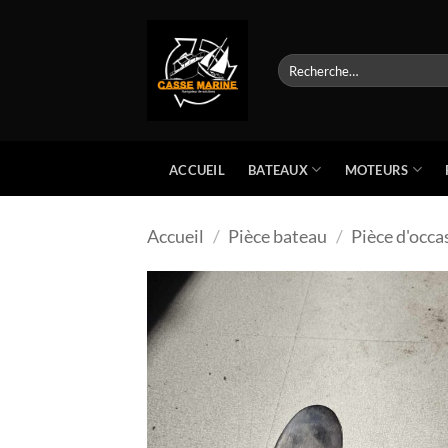
Passer
au
contenu
Recherche
pour :
BATEAUX
MOTEURS
ACCUEIL
Accueil
/
Pièce bateau
/
Pièce d'occa