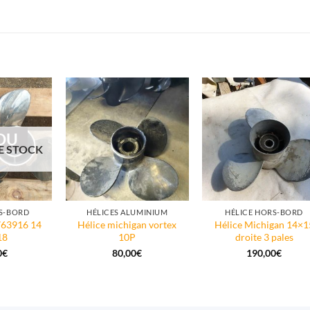
DU
E STOCK
S-BORD
HÉLICES ALUMINIUM
HÉLICE HORS-BORD
763916 14
Hélice michigan vortex
Hélice Michigan 14×1
18
10P
droite 3 pales
0
€
80,00
€
190,00
€