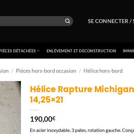
SE CONNECTER / 
PIÈCES DÉTACHÉES
ENLÈVEMENT ET DECONSTRUCTION
IMMA
sion
/
Pièces hors-bord occasion
/
Hélice hors-bord
Hélice Rapture Michiga
14,25×21
190,00
€
En acier inoxydable, 3 pales, rotation gauche. Conç