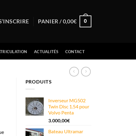
0
S’INSCRIRE
PANIER /
0,00
€
TRICULATION
ACTUALITÉS
CONTACT
PRODUITS
n
Inverseur MG502
Twin Disc 1.54 pour
Volvo Penta
3.000,00
€
Bateau Ultramar
ue