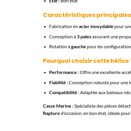
État :
Bon état
Caractéristiques principales
Fabrication en
acier inoxydable
pour une
Conception à
3 pales
assurant une propuls
Rotation à
gauche
pour les configuratio
Pourquoi choisir cette hélice 
Performance :
Offre une excellente accél
Fiabilité :
Conception robuste pour une lo
Compatibilité :
Adaptée aux bateaux néces
Casse Marine :
Spécialiste des pièces déta
Rapture
d’occasion, en bon état, idéale pou