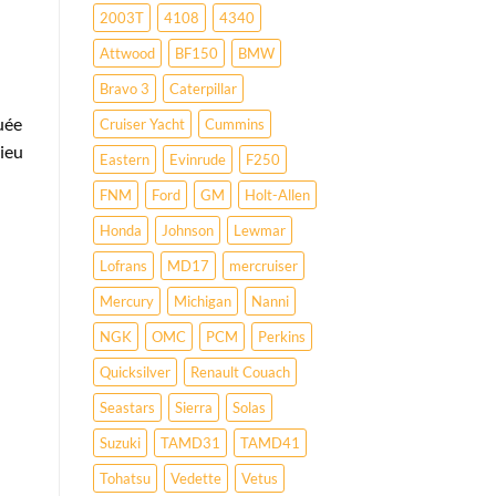
2003T
4108
4340
Attwood
BF150
BMW
Bravo 3
Caterpillar
uée
Cruiser Yacht
Cummins
lieu
Eastern
Evinrude
F250
FNM
Ford
GM
Holt-Allen
Honda
Johnson
Lewmar
Lofrans
MD17
mercruiser
Mercury
Michigan
Nanni
NGK
OMC
PCM
Perkins
Quicksilver
Renault Couach
Seastars
Sierra
Solas
Suzuki
TAMD31
TAMD41
Tohatsu
Vedette
Vetus