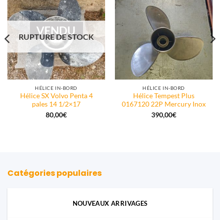
VENDU
RUPTURE DE STOCK
HÉLICE IN-BORD
HÉLICE IN-BORD
Hélice SX Volvo Penta 4
Hélice Tempest Plus
pales 14 1/2×17
0167120 22P Mercury Inox
80,00
€
390,00
€
Catégories populaires
NOUVEAUX ARRIVAGES