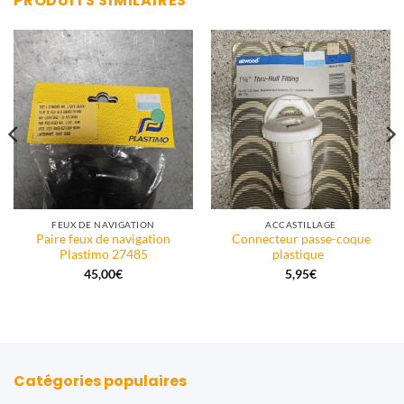
PRODUITS SIMILAIRES
FEUX DE NAVIGATION
ACCASTILLAGE
Paire feux de navigation
Connecteur passe-coque
Plastimo 27485
plastique
45,00
€
5,95
€
Catégories populaires