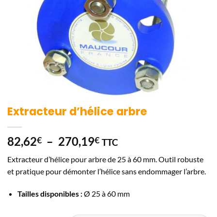
Extracteur d’hélice arbre
Plage
82,62
–
270,19
€
€
TTC
de
Extracteur d’hélice pour arbre de 25 à 60 mm. Outil robuste
prix :
et pratique pour démonter l’hélice sans endommager l’arbre.
82,62€
à
Tailles disponibles :
Ø 25 à 60 mm
270,19€