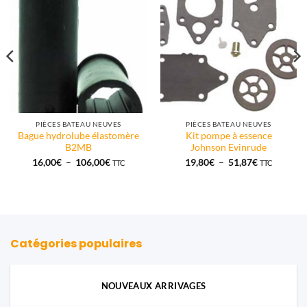
PIÈCES BATEAU NEUVES
PIÈCES BATEAU NEUVES
Bague hydrolube élastomère
Kit pompe à essence
B2MB
Johnson Evinrude
Plage
Plage
16,00
€
–
106,00
€
19,80
€
–
51,87
€
TTC
TTC
de
de
prix :
prix :
16,00€
19,80€
à
à
106,00€
51,87€
Catégories populaires
NOUVEAUX ARRIVAGES