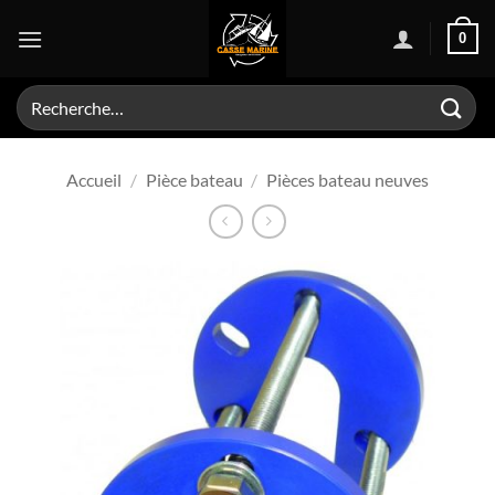
Passer
0
au
contenu
Recherche
pour :
Accueil
/
Pièce bateau
/
Pièces bateau neuves