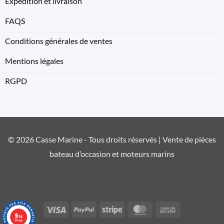
Expedition et livraison
FAQS
Conditions générales de ventes
Mentions légales
RGPD
© 2026 Casse Marine - Tous droits réservés | Vente de pièces
bateau d’occasion et moteurs marins
Visa
PayPal
Stripe
MasterCard
Cash
9
/10
On
134 avis