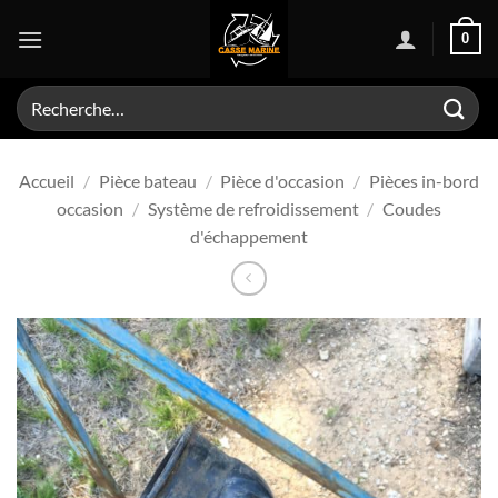
Passer
0
au
contenu
Recherche
pour :
Accueil
/
Pièce bateau
/
Pièce d'occasion
/
Pièces in-bord
occasion
/
Système de refroidissement
/
Coudes
d'échappement