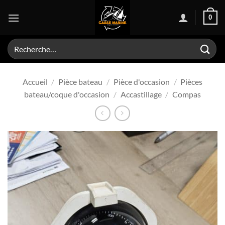
Passer
0
au
contenu
Recherche
pour :
Accueil
/
Pièce bateau
/
Pièce d'occasion
/
Pièces
bateau/coque d'occasion
/
Accastillage
/
Compas