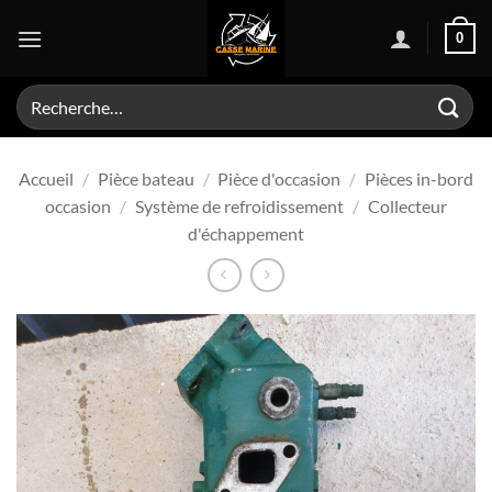
Passer
0
au
contenu
Recherche
pour :
Accueil
/
Pièce bateau
/
Pièce d'occasion
/
Pièces in-bord
occasion
/
Système de refroidissement
/
Collecteur
d'échappement