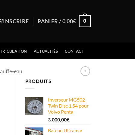
0
S’INSCRIRE
PANIER /
0,00
€
TRICULATION
ACTUALITÉS
CONTACT
auffe-eau
PRODUITS
Inverseur MG502
Twin Disc 1.54 pour
Volvo Penta
3.000,00
€
Bateau Ultramar