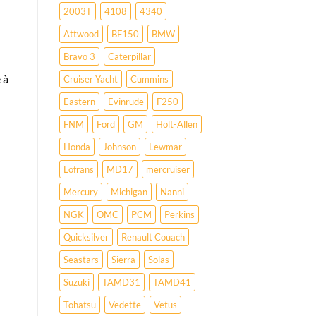
2003T
4108
4340
Attwood
BF150
BMW
Bravo 3
Caterpillar
 à
Cruiser Yacht
Cummins
Eastern
Evinrude
F250
FNM
Ford
GM
Holt-Allen
Honda
Johnson
Lewmar
Lofrans
MD17
mercruiser
Mercury
Michigan
Nanni
NGK
OMC
PCM
Perkins
Quicksilver
Renault Couach
Seastars
Sierra
Solas
Suzuki
TAMD31
TAMD41
Tohatsu
Vedette
Vetus