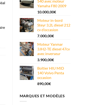
540 avec moteur
déal
Yamaha F80 2009
10.000,00
€
Moteur in-bord
Steyr 3.2L diesel 212
aire
cv d’occasion
7.000,00
€
Moteur Yanmar
3JH2-TE diesel 47cv
avec inverseur
3.900,00
€
Boîtier HIU MID
140 Volvo Penta
occasion
890,00
€
MARQUES ET MODÈLES