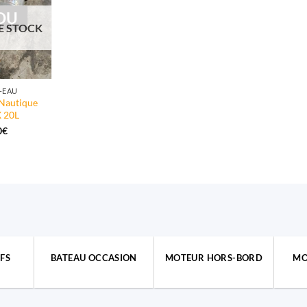
DU
E STOCK
-EAU
Nautique
 20L
0
€
FS
BATEAU OCCASION
MOTEUR HORS-BORD
MO