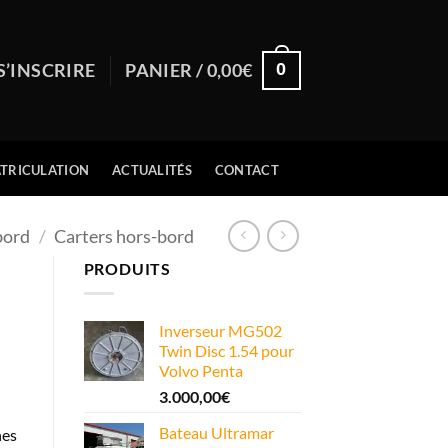
0
S’INSCRIRE
PANIER /
0,00
€
TRICULATION
ACTUALITÉS
CONTACT
bord
/
Carters hors-bord
PRODUITS
Inverseur MG502
Twin Disc 1.54 pour
Volvo Penta
3.000,00
€
Bateau Ultramar
nes