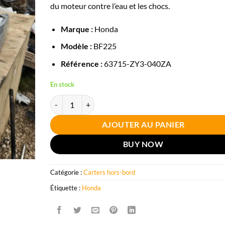
du moteur contre l’eau et les chocs.
Marque :
Honda
Modèle :
BF225
Référence :
63715-ZY3-040ZA
En stock
quantité de Carter Babord moteur Honda BF225
AJOUTER AU PANIER
BUY NOW
Catégorie :
Carters hors-bord
Étiquette :
Honda