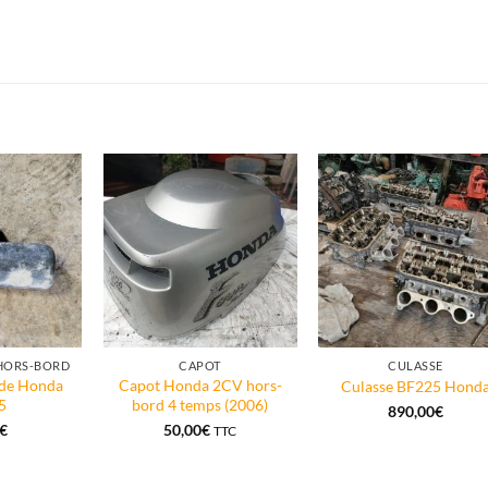
 HORS-BORD
CAPOT
CULASSE
ide Honda
Capot Honda 2CV hors-
Culasse BF225 Hond
5
bord 4 temps (2006)
890,00
€
€
50,00
€
TTC