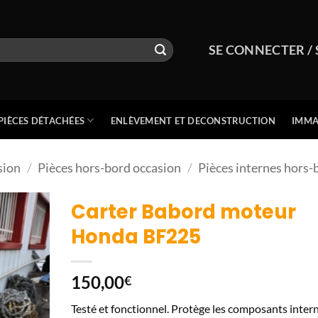
SE CONNECTER / 
PIÈCES DÉTACHÉES
ENLÈVEMENT ET DECONSTRUCTION
IMMA
sion
/
Pièces hors-bord occasion
/
Pièces internes hors-
Carter Babord moteur
Honda BF225
150,00
€
Testé et fonctionnel. Protège les composants inter