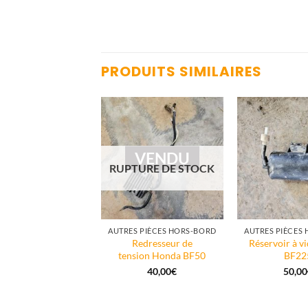
PRODUITS SIMILAIRES
VENDU
RUPTURE DE STOCK
PIÈCES INTERNES HORS-BORD
AUTRES PIÈCES HORS-BORD
AUTRES PIÈCES
lateur redresseur
Redresseur de
Réservoir à v
Honda BF225
tension Honda BF50
BF22
150,00
€
40,00
€
50,00