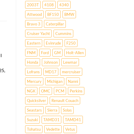
2003T
4108
4340
Attwood
BF150
BMW
Bravo 3
Caterpillar
Cruiser Yacht
Cummins
Eastern
Evinrude
F250
FNM
Ford
GM
Holt-Allen
l
Honda
Johnson
Lewmar
25,
Lofrans
MD17
mercruiser
Mercury
Michigan
Nanni
NGK
OMC
PCM
Perkins
Quicksilver
Renault Couach
Seastars
Sierra
Solas
Suzuki
TAMD31
TAMD41
Tohatsu
Vedette
Vetus