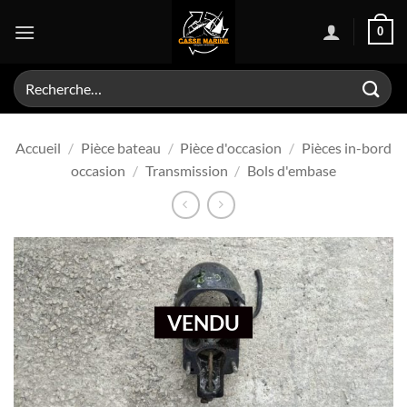
Passer
0
au
contenu
Recherche
pour :
Accueil
/
Pièce bateau
/
Pièce d'occasion
/
Pièces in-bord
occasion
/
Transmission
/
Bols d'embase
VENDU