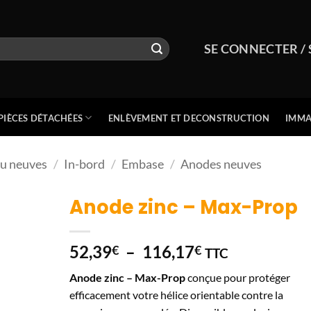
SE CONNECTER / 
PIÈCES DÉTACHÉES
ENLÈVEMENT ET DECONSTRUCTION
IMMA
au neuves
/
In-bord
/
Embase
/
Anodes neuves
Anode zinc – Max-Prop
Plage
52,39
–
116,17
€
€
TTC
de
Anode zinc – Max-Prop
conçue pour protéger
prix :
efficacement votre hélice orientable contre la
52,39€