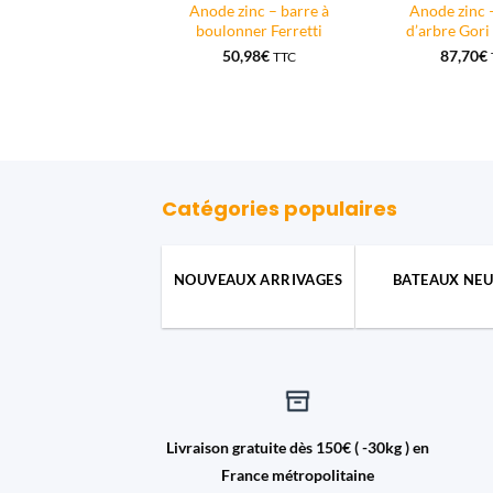
Anode zinc – barre à
Anode zinc –
de zinc à souder
boulonner Ferretti
d’arbre Go
Plage
58
€
–
87,83
€
TTC
de
50,98
€
87,70
€
TTC
prix :
26,58€
à
87,83€
Catégories populaires
NOUVEAUX ARRIVAGES
BATEAUX NEU
Livraison gratuite dès 150€ ( -30kg ) en
France métropolitaine