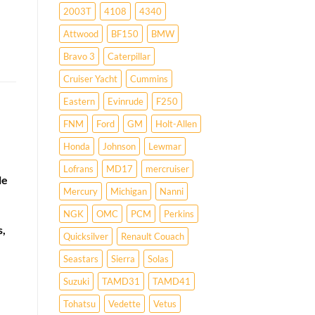
2003T
4108
4340
Attwood
BF150
BMW
Bravo 3
Caterpillar
Cruiser Yacht
Cummins
Eastern
Evinrude
F250
FNM
Ford
GM
Holt-Allen
Honda
Johnson
Lewmar
Lofrans
MD17
mercruiser
le
Mercury
Michigan
Nanni
NGK
OMC
PCM
Perkins
s,
Quicksilver
Renault Couach
Seastars
Sierra
Solas
Suzuki
TAMD31
TAMD41
Tohatsu
Vedette
Vetus