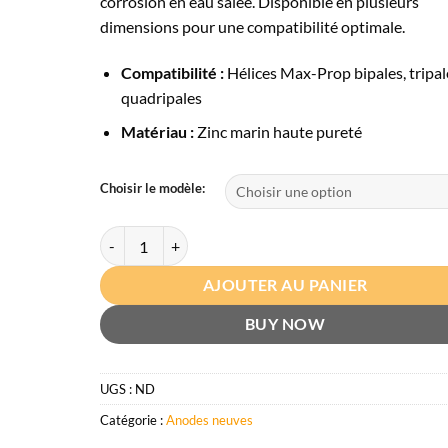
corrosion en eau salée. Disponible en plusieurs
à
dimensions pour une compatibilité optimale.
116,17€
Compatibilité :
Hélices Max-Prop bipales, tripal
quadripales
Matériau :
Zinc marin haute pureté
Choisir le modèle:
quantité de Anode zinc – Max-Prop
AJOUTER AU PANIER
BUY NOW
UGS :
ND
Catégorie :
Anodes neuves