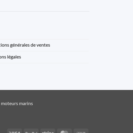
ions générales de ventes
ns légales
t moteurs marins
Visa
PayPal
Stripe
MasterCard
Cash