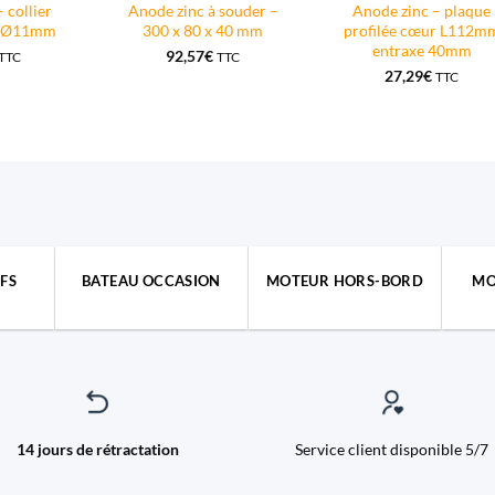
 collier
Anode zinc à souder –
Anode zinc – plaque
ri Ø11mm
300 x 80 x 40 mm
profilée cœur L112m
entraxe 40mm
92,57
€
TTC
TTC
27,29
€
TTC
FS
BATEAU OCCASION
MOTEUR HORS-BORD
MO
14 jours de rétractation
Service client disponible 5/7