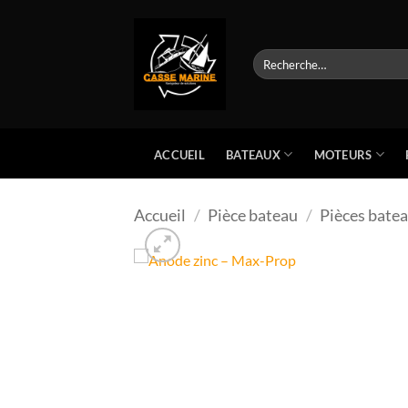
Passer
au
contenu
Recherche
pour :
BATEAUX
MOTEURS
ACCUEIL
Accueil
/
Pièce bateau
/
Pièces bate