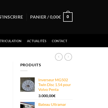
0
S’INSCRIRE
PANIER /
0,00
€
TRICULATION
ACTUALITÉS
CONTACT
PRODUITS
Inverseur MG502
Twin Disc 1.54 pour
Volvo Penta
3.000,00
€
Bateau Ultramar