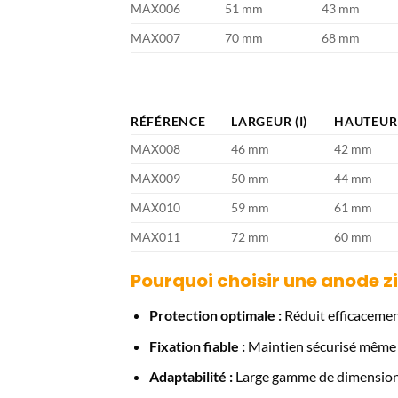
MAX006
51 mm
43 mm
MAX007
70 mm
68 mm
RÉFÉRENCE
LARGEUR (I)
HAUTEUR 
MAX008
46 mm
42 mm
MAX009
50 mm
44 mm
MAX010
59 mm
61 mm
MAX011
72 mm
60 mm
Pourquoi choisir une anode z
Protection optimale :
Réduit efficacement
Fixation fiable :
Maintien sécurisé même 
Adaptabilité :
Large gamme de dimension