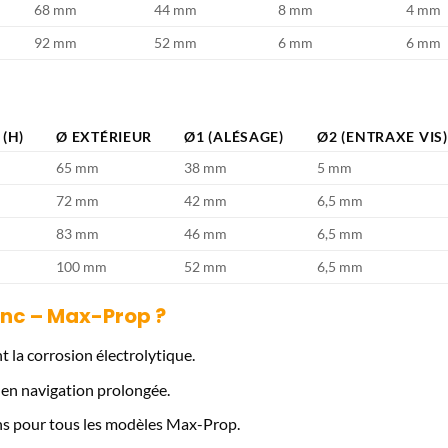
68 mm
44 mm
8 mm
4 mm
92 mm
52 mm
6 mm
6 mm
(H)
Ø EXTÉRIEUR
Ø1 (ALÉSAGE)
Ø2 (ENTRAXE VIS)
65 mm
38 mm
5 mm
72 mm
42 mm
6,5 mm
83 mm
46 mm
6,5 mm
100 mm
52 mm
6,5 mm
inc – Max-Prop ?
 la corrosion électrolytique.
en navigation prolongée.
s pour tous les modèles Max-Prop.