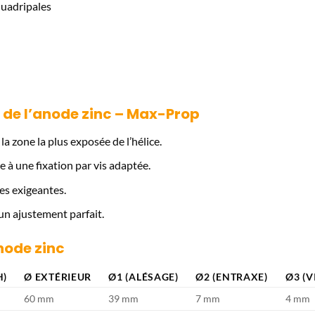
 quadripales
 de l’anode zinc – Max-Prop
a zone la plus exposée de l’hélice.
à une fixation par vis adaptée.
es exigeantes.
n ajustement parfait.
node zinc
H)
Ø EXTÉRIEUR
Ø1 (ALÉSAGE)
Ø2 (ENTRAXE)
Ø3 (V
60 mm
39 mm
7 mm
4 mm