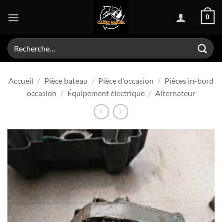
Passer
0
au
contenu
Recherche
pour :
Accueil
/
Pièce bateau
/
Pièce d'occasion
/
Pièces in-bord
occasion
/
Équipement électrique
/
Alternateur