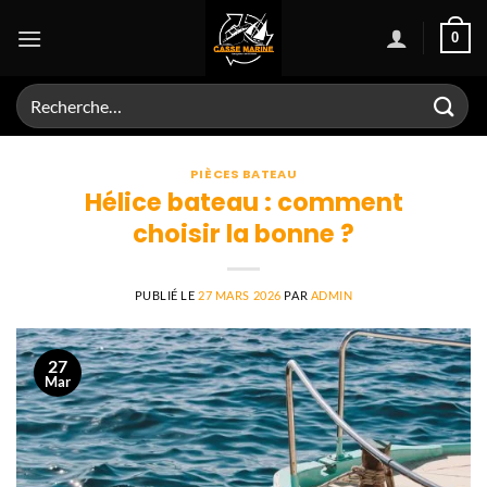
Passer
0
au
contenu
Recherche
pour :
PIÈCES BATEAU
Hélice bateau : comment
choisir la bonne ?
PUBLIÉ LE
27 MARS 2026
PAR
ADMIN
27
Mar