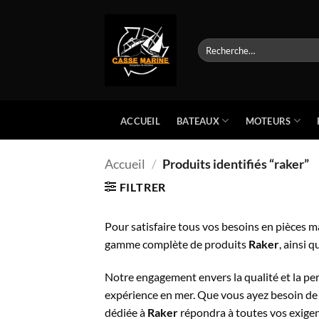
Passer
au
contenu
Recherche
pour :
BATEAUX
MOTEURS
ACCUEIL
Accueil
/
Produits identifiés “raker”
FILTRER
Pour satisfaire tous vos besoins en pièces m
gamme complète de produits
Raker
, ainsi 
Notre engagement envers la qualité et la pe
expérience en mer. Que vous ayez besoin de 
dédiée à
Raker
répondra à toutes vos exigen