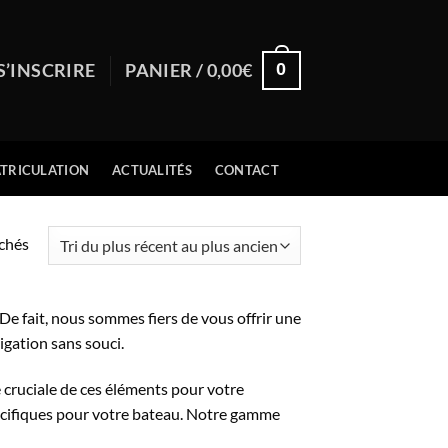
0
S’INSCRIRE
PANIER /
0,00
€
TRICULATION
ACTUALITÉS
CONTACT
Trié
ichés
du
plus
récent
. De fait, nous sommes fiers de vous offrir une
au
igation sans souci.
plus
 cruciale de ces éléments pour votre
ancien
écifiques pour votre bateau. Notre gamme