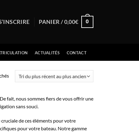
0
S’INSCRIRE
PANIER /
0,00
€
TRICULATION
ACTUALITÉS
CONTACT
Trié
ichés
du
plus
récent
. De fait, nous sommes fiers de vous offrir une
au
igation sans souci.
plus
 cruciale de ces éléments pour votre
ancien
écifiques pour votre bateau. Notre gamme