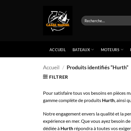
Passer
au
contenu
Recherche
pour :
BATEAUX
MOTEURS
ACCUEIL
Accueil
/
Produits identifiés “Hurth”
FILTRER
Pour satisfaire tous vos besoins en pièces m
gamme complète de produits
Hurth
, ainsi 
Notre engagement envers la qualité et la pe
expérience en mer. Que vous ayez besoin de 
dédiée à
Hurth
répondra à toutes vos exigen