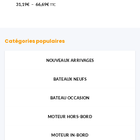
Plage
31,19
€
–
66,69
€
TTC
de
prix :
31,19€
à
66,69€
Catégories populaires
NOUVEAUX ARRIVAGES
BATEAUX NEUFS
BATEAU OCCASION
MOTEUR HORS-BORD
MOTEUR IN-BORD