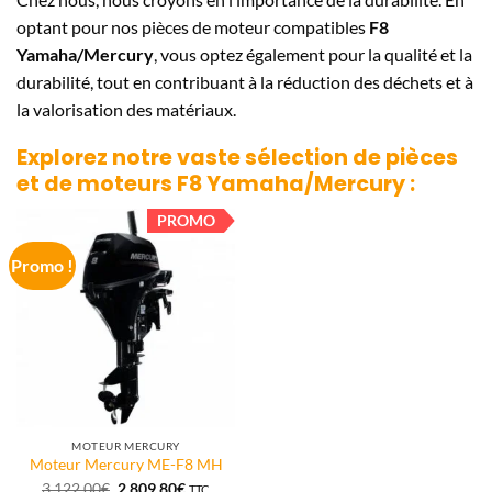
optant pour nos pièces de moteur compatibles
F8
Yamaha/Mercury
, vous optez également pour la qualité et la
durabilité, tout en contribuant à la réduction des déchets et à
la valorisation des matériaux.
Explorez notre vaste sélection de pièces
et de moteurs
F8 Yamaha/Mercury
:
PROMO
Promo !
MOTEUR MERCURY
Moteur Mercury ME-F8 MH
Le
Le
3.122,00
€
2.809,80
€
TTC