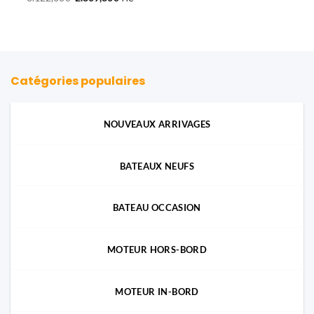
prix
prix
initial
actuel
était :
est :
3.122,00€.
2.809,80€.
Catégories populaires
NOUVEAUX ARRIVAGES
BATEAUX NEUFS
BATEAU OCCASION
MOTEUR HORS-BORD
MOTEUR IN-BORD