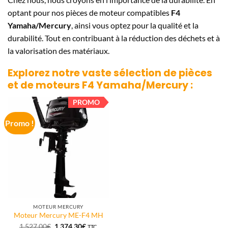
optant pour nos pièces de moteur compatibles
F4
Yamaha/Mercury
, ainsi vous optez pour la qualité et la
durabilité. Tout en contribuant à la réduction des déchets et à
la valorisation des matériaux.
Explorez notre vaste sélection de pièces
et de moteurs
F4 Yamaha/Mercury
:
PROMO
Promo !
MOTEUR MERCURY
Moteur Mercury ME-F4 MH
Le
Le
1.527,00
€
1.374,30
€
TTC