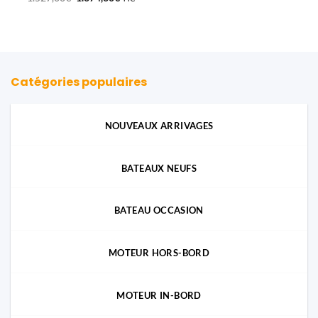
prix
prix
initial
actuel
était :
est :
1.527,00€.
1.374,30€.
Catégories populaires
NOUVEAUX ARRIVAGES
BATEAUX NEUFS
BATEAU OCCASION
MOTEUR HORS-BORD
MOTEUR IN-BORD