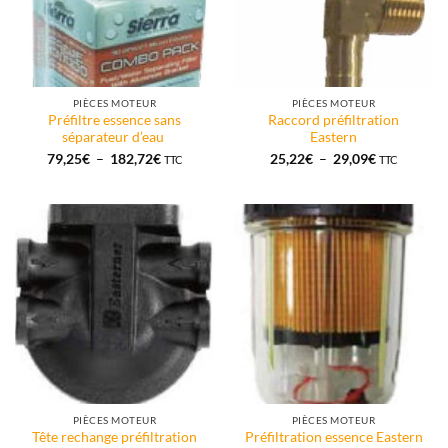
PIÈCES MOTEUR
PIÈCES MOTEUR
Préfiltre essence sans
Raccord préfiltration
séparateur d’eau
Eastern
Plage
Plage
79,25
€
–
182,72
€
25,22
€
–
29,09
€
TTC
TTC
de
de
prix :
prix :
79,25€
25,22€
à
à
182,72€
29,09€
PIÈCES MOTEUR
PIÈCES MOTEUR
Tête rechange préfiltration
Préfiltration essence Eastern