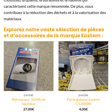
caractérisent cette marque renommée. De plus, vous
contribuez à la réduction des déchets et à la valorisation des
matériaux.
Explorez notre vaste sélection de pièces
et d’accessoires de la marque
Eastern
:
DIVERS
DIVERS
Rétroviseur 35648 ski
Porte gobelet Eastern
nautique
C13600W
27,00
€
4,00
€