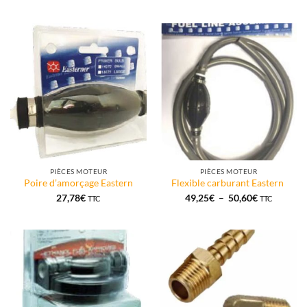
PIÈCES MOTEUR
PIÈCES MOTEUR
Poire d’amorçage Eastern
Flexible carburant Eastern
Plage
27,78
€
49,25
€
–
50,60
€
TTC
TTC
de
prix :
49,25€
à
50,60€