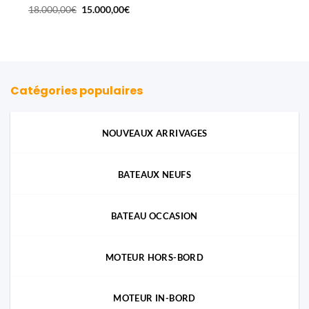
Le
Le
18.000,00
€
15.000,00
€
prix
prix
initial
actuel
était :
est :
18.000,00€.
15.000,00€.
Catégories populaires
NOUVEAUX ARRIVAGES
BATEAUX NEUFS
BATEAU OCCASION
MOTEUR HORS-BORD
MOTEUR IN-BORD