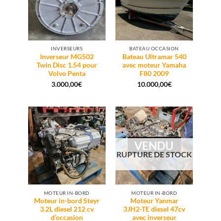
INVERSEURS
BATEAU OCCASION
Inverseur MG502
Bateau Ultramar 540
Twin Disc 1.54 pour
avec moteur Yamaha
Volvo Penta
F80 2009
3.000,00
€
10.000,00
€
VENDU
RUPTURE DE STOCK
MOTEUR IN-BORD
MOTEUR IN-BORD
Moteur in-bord Steyr
Moteur Yanmar
3.2L diesel 212 cv
3JH2-TE diesel 47cv
d’occasion
avec inverseur