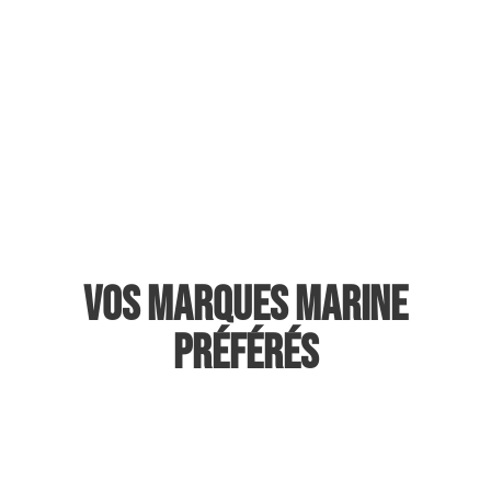
Casse Marine, c’est
possible.
Il y a différentes solutions afin de
pourvoir à l’enlèvement bateau et
aussi la deconstruction .
Commencer mon dossier
Vos Marques Marine
préférés