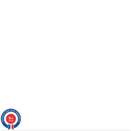
Partenaires
Découvrez avec qui nous
collaborons
Actions pour
l'environnement
Découvrez nos actions pour
9
/10
134 avis
préserver une planète en bonne