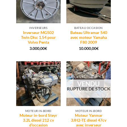
INVERSEURS
BATEAU OCCASION
Inverseur MG502
Bateau Ultramar 540
Twin Disc 1.54 pour
avec moteur Yamaha
Volvo Penta
F80 2009
3.000,00
€
10.000,00
€
VENDU
RUPTURE DE STOCK
MOTEUR IN-BORD
MOTEUR IN-BORD
Moteur in-bord Steyr
Moteur Yanmar
3.2L diesel 212 cv
3JH2-TE diesel 47cv
d’occasion
avec inverseur