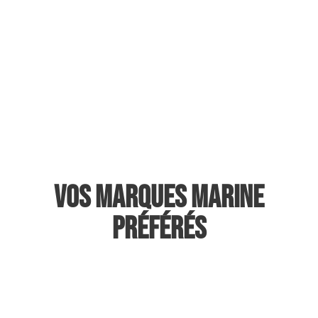
Casse Marine, c’est
possible.
Il y a différentes solutions afin de
pourvoir à l’enlèvement bateau et
aussi la deconstruction .
Commencer mon dossier
Vos Marques Marine
préférés